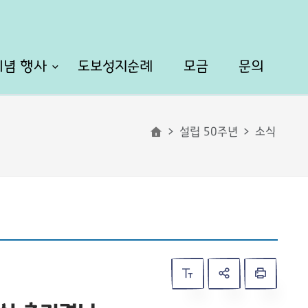
기념 행사
도보성지순례
모금
문의
설립 50주년
소식